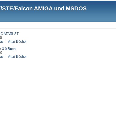
 ST/STE/Falcon AMIGA und MSDOS
SIC ATARI ST
20
as
in
Atari Bücher
c 3.0 Buch
20
as
in
Atari Bücher